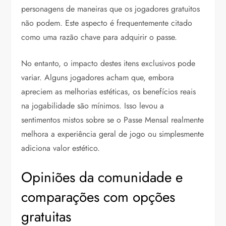
personagens de maneiras que os jogadores gratuitos
não podem. Este aspecto é frequentemente citado
como uma razão chave para adquirir o passe.
No entanto, o impacto destes itens exclusivos pode
variar. Alguns jogadores acham que, embora
apreciem as melhorias estéticas, os benefícios reais
na jogabilidade são mínimos. Isso levou a
sentimentos mistos sobre se o Passe Mensal realmente
melhora a experiência geral de jogo ou simplesmente
adiciona valor estético.
Opiniões da comunidade e
comparações com opções
gratuitas