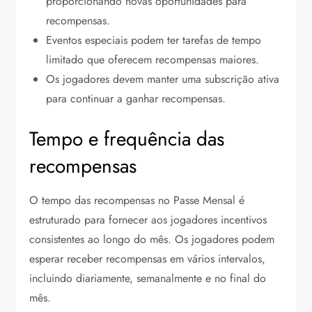
proporcionando novas oportunidades para
recompensas.
Eventos especiais podem ter tarefas de tempo
limitado que oferecem recompensas maiores.
Os jogadores devem manter uma subscrição ativa
para continuar a ganhar recompensas.
Tempo e frequência das
recompensas
O tempo das recompensas no Passe Mensal é
estruturado para fornecer aos jogadores incentivos
consistentes ao longo do mês. Os jogadores podem
esperar receber recompensas em vários intervalos,
incluindo diariamente, semanalmente e no final do
mês.