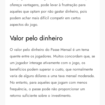
ofereça vantagens, pode levar à frustração para
aqueles que optam por não gastar dinheiro, pois
podem achar mais difícil competir em certos
aspectos do jogo.
Valor pelo dinheiro
O valor pelo dinheiro do Passe Mensal é um tema
quente entre os jogadores. Muitos concordam que, se
um jogador interage ativamente com o jogo, os
benefícios podem superar o custo, que normalmente
varia de alguns dólares a uma taxa mensal moderada.
No entanto, para aqueles que jogam com menos
frequência, o passe pode não proporcionar um
retorno suficiente sobre o investimento.