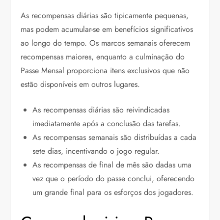
As recompensas diárias são tipicamente pequenas,
mas podem acumular-se em benefícios significativos
ao longo do tempo. Os marcos semanais oferecem
recompensas maiores, enquanto a culminação do
Passe Mensal proporciona itens exclusivos que não
estão disponíveis em outros lugares.
As recompensas diárias são reivindicadas
imediatamente após a conclusão das tarefas.
As recompensas semanais são distribuídas a cada
sete dias, incentivando o jogo regular.
As recompensas de final de mês são dadas uma
vez que o período do passe conclui, oferecendo
um grande final para os esforços dos jogadores.