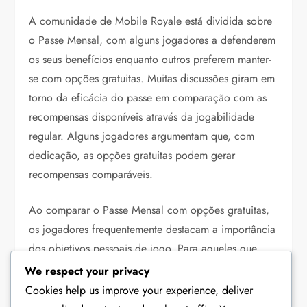
A comunidade de Mobile Royale está dividida sobre
o Passe Mensal, com alguns jogadores a defenderem
os seus benefícios enquanto outros preferem manter-
se com opções gratuitas. Muitas discussões giram em
torno da eficácia do passe em comparação com as
recompensas disponíveis através da jogabilidade
regular. Alguns jogadores argumentam que, com
dedicação, as opções gratuitas podem gerar
recompensas comparáveis.
Ao comparar o Passe Mensal com opções gratuitas,
os jogadores frequentemente destacam a importância
dos objetivos pessoais de jogo. Para aqueles que
procuram maximizar a sua experiência e desfrutar de
We respect your privacy
conteúdo exclusivo, o passe pode valer o custo. Por
Cookies help us improve your experience, deliver
outro lado, jogadores que estão satisfeitos com a