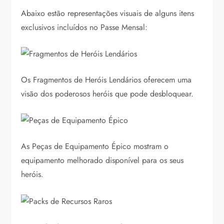
Abaixo estão representações visuais de alguns itens
exclusivos incluídos no Passe Mensal:
Os Fragmentos de Heróis Lendários oferecem uma
visão dos poderosos heróis que pode desbloquear.
As Peças de Equipamento Épico mostram o
equipamento melhorado disponível para os seus
heróis.