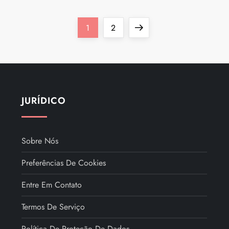
Page
Page
Next
1
2
page
JURÍDICO
Sobre Nós
Preferências De Cookies
Entre Em Contato
Termos De Serviço
Política De Proteção De Dados