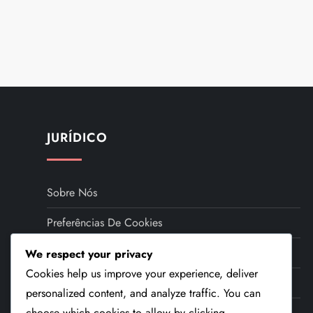
P
o
s
t
JURÍDICO
s
Sobre Nós
p
Preferências De Cookies
a
Entre Em Contato
We respect your privacy
g
Cookies help us improve your experience, deliver
Termos De Serviço
i
personalized content, and analyze traffic. You can
Política De Proteção De Dados
choose which cookies to allow by clicking