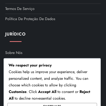
Termos De Serviço
Política De Proteção De Dados
JURÍDICO
Sobre Nós
Preferências De Cookies
We respect your privacy
Cookies help us improve your experience, deliver
Entre Em Contato
personalized content, and analyze traffic. You can
Termos De Serviço
choose which cookies to allow by clicking
Customize
. Click
Accept All
to consent or
Reject
Política De Proteção De Dados
All
to decline non-essential cookies.