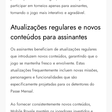
participar em torneios apenas para assinantes,
tornando o jogo mais interativo e agradável.
Atualizações regulares e novos
conteúdos para assinantes
Os assinantes beneficiam de atualizações regulares
que introduzem novos conteúdos, garantindo que o
jogo se mantenha fresco e envolvente. Estas
atualizações frequentemente incluem novas missões,
personagens e funcionalidades que são
especificamente projetadas para os detentores do
Passe Mensal.
Ao fornecer consistentemente novos conteúdos,
Mobile Royale mantém os jogadores investidos e