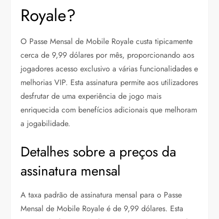
Royale?
O Passe Mensal de Mobile Royale custa tipicamente
cerca de 9,99 dólares por mês, proporcionando aos
jogadores acesso exclusivo a várias funcionalidades e
melhorias VIP. Esta assinatura permite aos utilizadores
desfrutar de uma experiência de jogo mais
enriquecida com benefícios adicionais que melhoram
a jogabilidade.
Detalhes sobre a preços da
assinatura mensal
A taxa padrão de assinatura mensal para o Passe
Mensal de Mobile Royale é de 9,99 dólares. Esta