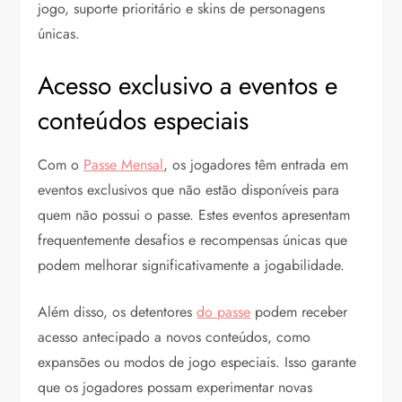
jogo, suporte prioritário e skins de personagens
únicas.
Acesso exclusivo a eventos e
conteúdos especiais
Com o
Passe Mensal
, os jogadores têm entrada em
eventos exclusivos que não estão disponíveis para
quem não possui o passe. Estes eventos apresentam
frequentemente desafios e recompensas únicas que
podem melhorar significativamente a jogabilidade.
Além disso, os detentores
do passe
podem receber
acesso antecipado a novos conteúdos, como
expansões ou modos de jogo especiais. Isso garante
que os jogadores possam experimentar novas