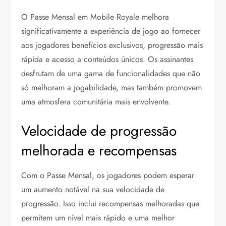
O Passe Mensal em Mobile Royale melhora
significativamente a experiência de jogo ao fornecer
aos jogadores benefícios exclusivos, progressão mais
rápida e acesso a conteúdos únicos. Os assinantes
desfrutam de uma gama de funcionalidades que não
só melhoram a jogabilidade, mas também promovem
uma atmosfera comunitária mais envolvente.
Velocidade de progressão
melhorada e recompensas
Com o Passe Mensal, os jogadores podem esperar
um aumento notável na sua velocidade de
progressão. Isso inclui recompensas melhoradas que
permitem um nível mais rápido e uma melhor