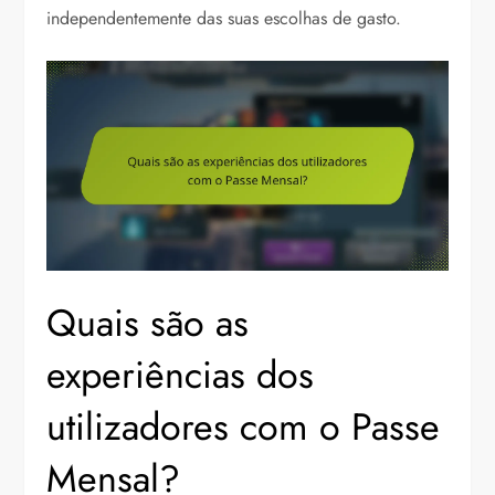
independentemente das suas escolhas de gasto.
Quais são as
experiências dos
utilizadores com o Passe
Mensal?