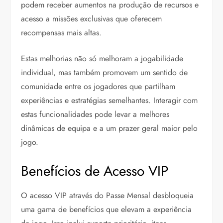
podem receber aumentos na produção de recursos e
acesso a missões exclusivas que oferecem
recompensas mais altas.
Estas melhorias não só melhoram a jogabilidade
individual, mas também promovem um sentido de
comunidade entre os jogadores que partilham
experiências e estratégias semelhantes. Interagir com
estas funcionalidades pode levar a melhores
dinâmicas de equipa e a um prazer geral maior pelo
jogo.
Benefícios de Acesso VIP
O acesso VIP através do Passe Mensal desbloqueia
uma gama de benefícios que elevam a experiência