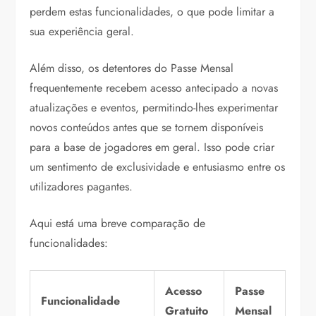
perdem estas funcionalidades, o que pode limitar a
sua experiência geral.
Além disso, os detentores do Passe Mensal
frequentemente recebem acesso antecipado a novas
atualizações e eventos, permitindo-lhes experimentar
novos conteúdos antes que se tornem disponíveis
para a base de jogadores em geral. Isso pode criar
um sentimento de exclusividade e entusiasmo entre os
utilizadores pagantes.
Aqui está uma breve comparação de
funcionalidades:
Acesso
Passe
Funcionalidade
Gratuito
Mensal