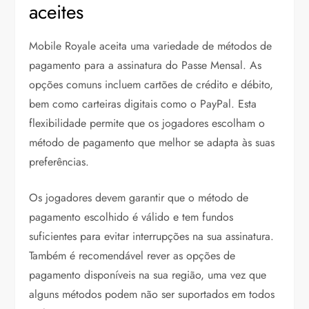
aceites
Mobile Royale aceita uma variedade de métodos de
pagamento para a assinatura do Passe Mensal. As
opções comuns incluem cartões de crédito e débito,
bem como carteiras digitais como o PayPal. Esta
flexibilidade permite que os jogadores escolham o
método de pagamento que melhor se adapta às suas
preferências.
Os jogadores devem garantir que o método de
pagamento escolhido é válido e tem fundos
suficientes para evitar interrupções na sua assinatura.
Também é recomendável rever as opções de
pagamento disponíveis na sua região, uma vez que
alguns métodos podem não ser suportados em todos