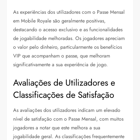
As experiências dos utilizadores com o Passe Mensal
em Mobile Royale são geralmente positivas,
destacando o acesso exclusivo e as funcionalidades
de jogabilidade melhoradas. Os jogadores apreciam
o valor pelo dinheiro, particularmente os benefícios
VIP que acompanham o passe, que melhoram
significativamente a sua experiência de jogo.
Avaliações de Utilizadores e
Classificações de Satisfação
As avaliações dos utilizadores indicam um elevado
nível de satisfação com o Passe Mensal, com muitos
jogadores a notar que este melhora a sua
jogabilidade geral. As classificações frequentemente