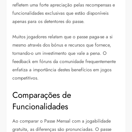
refletem uma forte apreciação pelas recompensas e
funcionalidades exclusivas que estão disponíveis
apenas para os detentores do passe.
Muitos jogadores relatam que o passe paga-se a si
mesmo através dos bónus e recursos que fornece,
tornando-o um investimento que vale a pena. O
feedback em fóruns da comunidade frequentemente
enfatiza a importância destes benefícios em jogos
competitivos.
Comparações de
Funcionalidades
Ao comparar o Passe Mensal com a jogabilidade
gratuita, as diferenças são pronunciadas. O passe