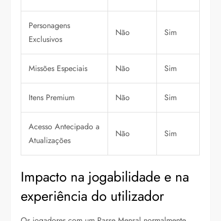
Personagens
Não
Sim
Exclusivos
Missões Especiais
Não
Sim
Itens Premium
Não
Sim
Acesso Antecipado a
Não
Sim
Atualizações
Impacto na jogabilidade e na
experiência do utilizador
Os jogadores com um Passe Mensal normalmente