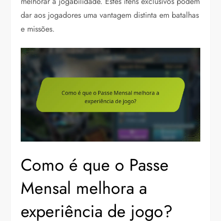
melhorar a jogabilidade. Estes itens exclusivos podem
dar aos jogadores uma vantagem distinta em batalhas
e missões.
Como é que o Passe
Mensal melhora a
experiência de jogo?