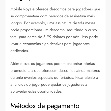
Mobile Royale oferece descontos para jogadores que
se comprometem com períodos de assinatura mais
longos. Por exemplo, uma assinatura de três meses
pode proporcionar um desconto, reduzindo o custo
total para cerca de 8,99 dólares por mês. Isso pode
levar a economias significativas para jogadores
dedicados.
Além disso, os jogadores podem encontrar ofertas
promocionais que oferecem descontos ainda maiores
durante eventos especiais ou feriados. Ficar atento a
anúncios do jogo pode ajudar os jogadores a
aproveitar estas oportunidades.
Métodos de pagamento