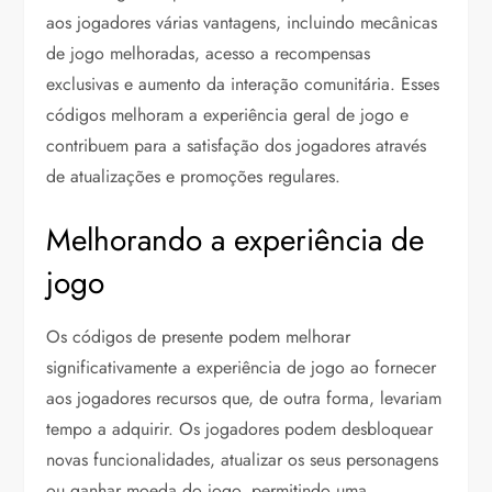
aos jogadores várias vantagens, incluindo mecânicas
de jogo melhoradas, acesso a recompensas
exclusivas e aumento da interação comunitária. Esses
códigos melhoram a experiência geral de jogo e
contribuem para a satisfação dos jogadores através
de atualizações e promoções regulares.
Melhorando a experiência de
jogo
Os códigos de presente podem melhorar
significativamente a experiência de jogo ao fornecer
aos jogadores recursos que, de outra forma, levariam
tempo a adquirir. Os jogadores podem desbloquear
novas funcionalidades, atualizar os seus personagens
ou ganhar moeda do jogo, permitindo uma