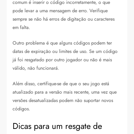
comum é inserir o código incorretamente, o que
pode levar a uma mensagem de erro. Verifique
sempre se não há erros de digitação ou caracteres
em falta.
Outro problema é que alguns códigos podem ter
datas de expiração ou limites de uso. Se um código
já foi resgatado por outro jogador ou não é mais
válido, não funcionará.
Além disso, certifique-se de que o seu jogo está
atualizado para a versão mais recente, uma vez que
versões desatualizadas podem não suportar novos
códigos.
Dicas para um resgate de