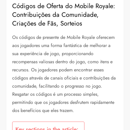
Códigos de Oferta do Mobile Royale:
Contribuições da Comunidade,
Criações de Fãs, Sorteios
Os códigos de presente de Mobile Royale oferecem
aos jogadores uma forma fantástica de melhorar a
sua experiência de jogo, proporcionando
recompensas valiosas dentro do jogo, como itens e
recursos. Os jogadores podem encontrar esses
códigos através de canais oficiais e contribuições da
comunidade, facilitando o progresso no jogo.
Resgatar os códigos é um processo simples,
permitindo que os jogadores desfrutem rapidamente
dos benefícios que eles trazem.
Key sections in the article: