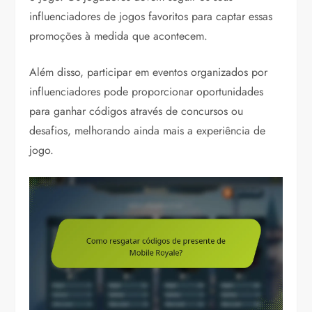
influenciadores de jogos favoritos para captar essas
promoções à medida que acontecem.
Além disso, participar em eventos organizados por
influenciadores pode proporcionar oportunidades
para ganhar códigos através de concursos ou
desafios, melhorando ainda mais a experiência de
jogo.