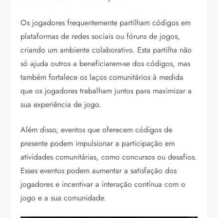
Os jogadores frequentemente partilham códigos em
plataformas de redes sociais ou fóruns de jogos,
criando um ambiente colaborativo. Esta partilha não
só ajuda outros a beneficiarem-se dos códigos, mas
também fortalece os laços comunitários à medida
que os jogadores trabalham juntos para maximizar a
sua experiência de jogo.
Além disso, eventos que oferecem códigos de
presente podem impulsionar a participação em
atividades comunitárias, como concursos ou desafios.
Esses eventos podem aumentar a satisfação dos
jogadores e incentivar a interação contínua com o
jogo e a sua comunidade.