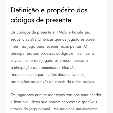
Definição e propósito dos
códigos de presente
Os códigos de presente em Mobile Royale são
sequências alfanuméricas que os jogadores podem
inserir no jogo para receber recompensas. O
principal propósito desses códigos é incentivar o
envolvimento dos jogadores e recompensar a
participação da comunidade. Eles são
frequentemente partilhados durante eventos,
promoções ou através de canais de redes sociais.
Os jogadores podem usar esses códigos para aceder
a itens exclusivos que podem não estar disponíveis
através do jogo normal. Isso adiciona um elemento