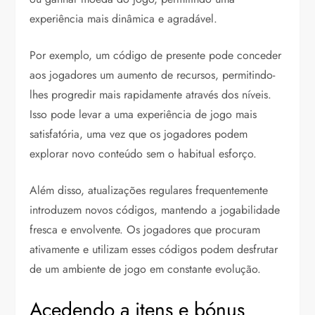
experiência mais dinâmica e agradável.
Por exemplo, um código de presente pode conceder
aos jogadores um aumento de recursos, permitindo-
lhes progredir mais rapidamente através dos níveis.
Isso pode levar a uma experiência de jogo mais
satisfatória, uma vez que os jogadores podem
explorar novo conteúdo sem o habitual esforço.
Além disso, atualizações regulares frequentemente
introduzem novos códigos, mantendo a jogabilidade
fresca e envolvente. Os jogadores que procuram
ativamente e utilizam esses códigos podem desfrutar
de um ambiente de jogo em constante evolução.
Acedendo a itens e bónus