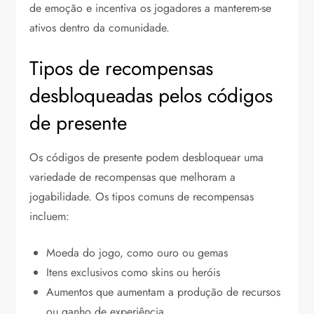
de emoção e incentiva os jogadores a manterem-se
ativos dentro da comunidade.
Tipos de recompensas
desbloqueadas pelos códigos
de presente
Os códigos de presente podem desbloquear uma
variedade de recompensas que melhoram a
jogabilidade. Os tipos comuns de recompensas
incluem:
Moeda do jogo, como ouro ou gemas
Itens exclusivos como skins ou heróis
Aumentos que aumentam a produção de recursos
ou ganho de experiência