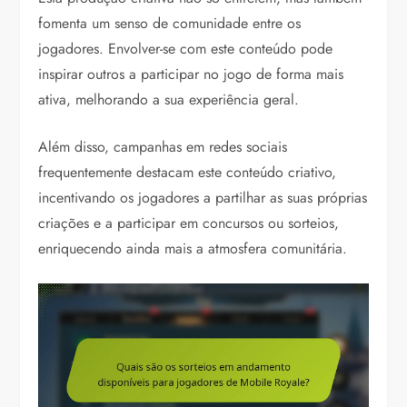
fomenta um senso de comunidade entre os
jogadores. Envolver-se com este conteúdo pode
inspirar outros a participar no jogo de forma mais
ativa, melhorando a sua experiência geral.
Além disso, campanhas em redes sociais
frequentemente destacam este conteúdo criativo,
incentivando os jogadores a partilhar as suas próprias
criações e a participar em concursos ou sorteios,
enriquecendo ainda mais a atmosfera comunitária.