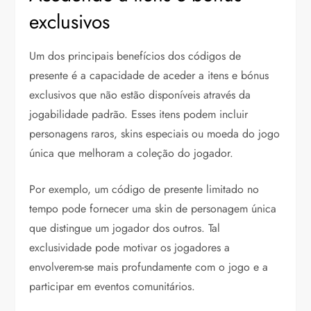
exclusivos
Um dos principais benefícios dos códigos de
presente é a capacidade de aceder a itens e bónus
exclusivos que não estão disponíveis através da
jogabilidade padrão. Esses itens podem incluir
personagens raros, skins especiais ou moeda do jogo
única que melhoram a coleção do jogador.
Por exemplo, um código de presente limitado no
tempo pode fornecer uma skin de personagem única
que distingue um jogador dos outros. Tal
exclusividade pode motivar os jogadores a
envolverem-se mais profundamente com o jogo e a
participar em eventos comunitários.