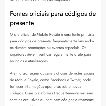
Fontes oficiais para códigos de
presente
O site oficial de Mobile Royale é uma fonte primária
para códigos de presente, frequentemente lançando-
os durante promoções ou eventos especiais. Os
jogadores devem verificar regularmente o site para
anúncios e atualizações.
Além disso, seguir os canais oficiais de redes sociais
de Mobile Royale, como Facebook e Twitter, pode
fornecer informações oportunas sobre novos
códigos. Essas plataformas frequentemente realizam
sorteios exclusivos ou partilham códigos diretamente